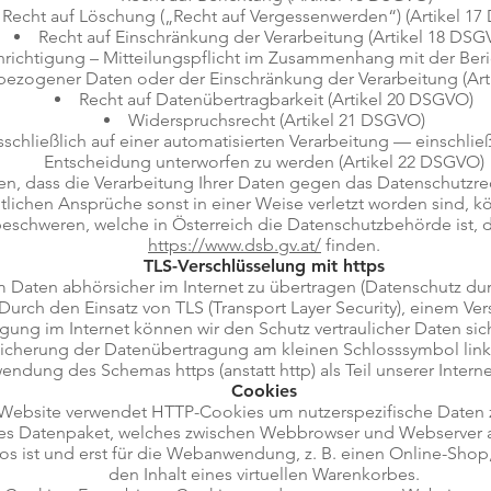
Recht auf Löschung („Recht auf Vergessenwerden“) (Artikel 1
Recht auf Einschränkung der Verarbeitung (Artikel 18 DSG
hrichtigung – Mitteilungspflicht im Zusammenhang mit der Be
ezogener Daten oder der Einschränkung der Verarbeitung (Art
Recht auf Datenübertragbarkeit (Artikel 20 DSGVO)
Widerspruchsrecht (Artikel 21 DSGVO)
usschließlich auf einer automatisierten Verarbeitung — einschli
Entscheidung unterworfen zu werden (Artikel 22 DSGVO)
n, dass die Verarbeitung Ihrer Daten gegen das Datenschutzrec
lichen Ansprüche sonst in einer Weise verletzt worden sind, kö
eschweren, welche in Österreich die Datenschutzbehörde ist, 
https://www.dsb.gv.at/
finden.
TLS-Verschlüsselung mit https
 Daten abhörsicher im Internet zu übertragen (Datenschutz du
. Durch den Einsatz von TLS (Transport Layer Security), einem Ve
ung im Internet können wir den Schutz vertraulicher Daten sich
icherung der Datenübertragung am kleinen Schlosssymbol link
endung des Schemas https (anstatt http) als Teil unserer Intern
Cookies
Website verwendet HTTP-Cookies um nutzerspezifische Daten z
rzes Datenpaket, welches zwischen Webbrowser und Webserver a
os ist und erst für die Webanwendung, z. B. einen Online-Shop
den Inhalt eines virtuellen Warenkorbes.