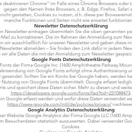
 deaktivieren Chrome“ im Falle eines Chrome Browsers oder 
gegen den Namen Ihres Browsers, z. B. Edge, Firefox, Safari 
nicht gestatten, Cookies zu nutzen, d.h. diese per Browsereins
manche Funktionen und Seiten nicht wie erwartet funktionier
Newsletter Datenschutzerklärung
ren Newsletter eintragen übermitteln Sie die oben genannten 
E-Mail zu kontaktieren. Die im Rahmen der Anmeldung zum New
n wir ausschließlich für unseren Newsletter und geben diese nic
 Newsletter abmelden – Sie finden den Link dafür in jedem New
 wir alle Daten die mit der Anmeldung zum Newsletter gespeic
Google Fonts Datenschutzerklärung
onts der Firma Google Inc. (1600 Amphitheatre Parkway Mount
 Verwendung von Google Fonts erfolgt ohne Authentisierung u
 gesendet. Sollten Sie ein Konto bei Google haben, werden k
Nutzung von Google Fonts übermittelt. Google erfasst ledigl
ts und speichert diese Daten sicher. Mehr zu diesen und weite
https://developers.google.com/fonts/faq?tid=221088473
.
n Google erfasst werden und wofür diese Daten verwendet we
https://www.google.com/intl/de/policies/privacy/
nachlese
Google Analytics Datenschutzerklärung
ser Website Google Analytics der Firma Google LLC (1600 Amp
m Besucherdaten statistisch auszuwerten. Dabei verwendet Goog
Cookies.