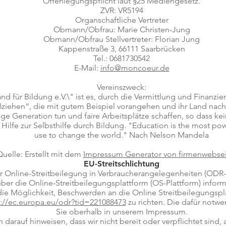
Offenlegungspflicht laut §25 Mediengesetz.
ZVR: VR5194
Organschaftliche Vertreter
Obmann/Obfrau: Marie Christen-Jung
Obmann/Obfrau Stellvertreter: Florian Jung
Kappenstraße 3, 66111 Saarbrücken
Tel.: 0681730542
E-Mail:
info@moncoeur.de
Vereinszweck:
nd für Bildung e.V.\" ist es, durch die Vermittlung und Finanzi
iehen“, die mit gutem Beispiel vorangehen und ihr Land nach 
tzige Generation tun und faire Arbeitsplätze schaffen, so dass ke
 Hilfe zur Selbsthilfe durch Bildung. "Education is the most p
use to change the world." Nach Nelson Mandela
uelle: Erstellt mit dem
Impressum Generator von firmenwebsei
EU-Streitschlichtung
Online-Streitbeilegung in Verbraucherangelegenheiten (ODR-
über die Online-Streitbeilegungsplattform (OS-Plattform) inform
ie Möglichkeit, Beschwerden an die Online Streitbeilegungspl
p://ec.europa.eu/odr?tid=221088473
zu richten. Die dafür notw
Sie oberhalb in unserem Impressum.
darauf hinweisen, dass wir nicht bereit oder verpflichtet sind,