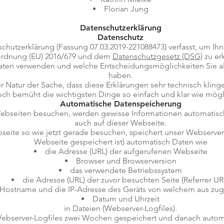
Florian Jung
Datenschutzerklärung
Datenschutz
chutzerklärung (Fassung 07.03.2019-221088473) verfasst, um I
ordnung (EU) 2016/679 und dem
Datenschutzgesetz (DSG)
zu er
Daten verwenden und welche Entscheidungsmöglichkeiten Sie a
haben.
der Natur der Sache, dass diese Erklärungen sehr technisch kling
och bemüht die wichtigsten Dinge so einfach und klar wie mögl
Automatische Datenspeicherung
bseiten besuchen, werden gewisse Informationen automatisch 
auch auf dieser Webseite.
eite so wie jetzt gerade besuchen, speichert unser Webserve
Webseite gespeichert ist) automatisch Daten wie
die Adresse (URL) der aufgerufenen Webseite
Browser und Browserversion
das verwendete Betriebssystem
die Adresse (URL) der zuvor besuchten Seite (Referrer UR
Hostname und die IP-Adresse des Geräts von welchem aus zuge
Datum und Uhrzeit
in Dateien (Webserver-Logfiles).
Webserver-Logfiles zwei Wochen gespeichert und danach autom