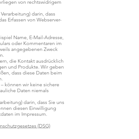
orliegen von rechtswidrigem
Verarbeitung) darin, dass
 das Erfassen von Webserver-
eispiel Name, E-Mail-Adresse,
mulars oder Kommentaren im
eweils angegebenen Zweck
n.
rn, die Kontakt ausdrücklich
gen und Produkte. Wir geben
eßen, dass diese Daten beim
n.
 – können wir keine sichere
rauliche Daten niemals
rbeitung) darin, dass Sie uns
önnen diesen Einwilligung
aktdaten im Impressum.
nschutzgesetzes (DSG)