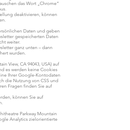
tauschen das Wort „Chrome“
aus.
tellung deaktivieren, können
en.
persönlichen Daten und geben
sletter gespeicherten Daten
ht weiter.
sletter ganz unten – dann
hert wurden.
ain View, CA 94043, USA) auf
nd es werden keine Cookies
eine Ihrer Google-Kontodaten
ich die Nutzung von CSS und
ren Fragen finden Sie auf
rden, können Sie auf
n.
hitheatre Parkway Mountain
le Analytics zielorientierte