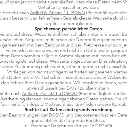
er, können jedoch nicht ausschließen, dass diese Daten beim V
Verhalten eingesehen werden.
e besteht nach
Artikel 6 Absatz 1 f DSGVO
(Rechtmäßigkeit der 
 daran besteht, den fehlerfreien Betrieb dieser Webseite durch
Logfiles zu ermöglichen.
Speicherung persönlicher Daten
Sie uns auf dieser Website elektronisch übermitteln, wie zum B
persönlichen Angaben im Rahmen der Übermittlung eines For
s gemeinsam mit dem Zeitpunkt und der IP-Adresse nur zum j
verwendet, sicher verwahrt und nicht an Dritte weitergegebe
ichen Daten somit nur für die Kommunikation mit jenen Besuche
bwicklung der auf dieser Webseite angebotenen Dienstleistun
n ohne Zustimmung nicht weiter, können jedoch nicht ausschli
Vorliegen von rechtswidrigem Verhalten eingesehen werde
che Daten per E-Mail schicken – somit abseits dieser Webseite
den Schutz Ihrer Daten garantieren. Wir empfehlen Ihnen, vert
unverschlüsselt per E-Mail zu übermitteln.
steht nach
Artikel 6 Absatz 1 a DSGVO
(Rechtmäßigkeit der Vera
r Verarbeitung der von Ihnen eingegebenen Daten geben. Sie k
ufen – eine formlose E-Mail reicht aus, Sie finden unsere Kont
Rechte laut Datenschutzgrundverordnung
t den Bestimmungen der DSGVO und des österreichischen
Date
grundsätzlich die folgende Rechte zu:
Recht auf Berichtung (Artikel 16 DSGVO)