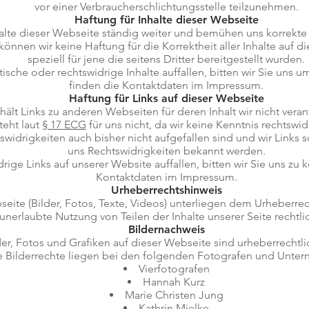
vor einer Verbraucherschlichtungsstelle teilzunehmen.
Haftung für Inhalte dieser Webseite
halte dieser Webseite ständig weiter und bemühen uns korrekte
 können wir keine Haftung für die Korrektheit aller Inhalte auf
speziell für jene die seitens Dritter bereitgestellt wurden.
ische oder rechtswidrige Inhalte auffallen, bitten wir Sie uns 
finden die Kontaktdaten im Impressum.
Haftung für Links auf dieser Webseite
lt Links zu anderen Webseiten für deren Inhalt wir nicht verant
teht laut
§ 17 ECG
für uns nicht, da wir keine Kenntnis rechtswid
widrigkeiten auch bisher nicht aufgefallen sind und wir Links 
uns Rechtswidrigkeiten bekannt werden.
ige Links auf unserer Website auffallen, bitten wir Sie uns zu k
Kontaktdaten im Impressum.
Urheberrechtshinweis
bseite (Bilder, Fotos, Texte, Videos) unterliegen dem Urheberre
 unerlaubte Nutzung von Teilen der Inhalte unserer Seite rechtli
Bildernachweis
der, Fotos und Grafiken auf dieser Webseite sind urheberrechtli
e Bilderrechte liegen bei den folgenden Fotografen und Unte
Vierfotografen
Hannah Kurz
Marie Christen Jung
Kathrin Mielke