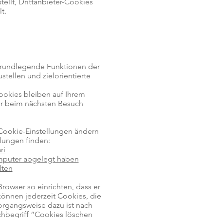
ellt, Drittanbieter-Cookies
t.
grundlegende Funktionen der
stellen und zielorientierte
ookies bleiben auf Ihrem
ser beim nächsten Besuch
Cookie-Einstellungen ändern
lungen finden:
ri
omputer abgelegt haben
lten
owser so einrichten, dass er
 können jederzeit Cookies, die
organgsweise dazu ist nach
chbegriff “Cookies löschen