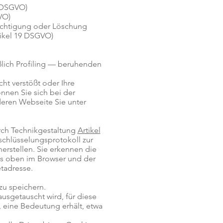
7 DSGVO)
VO)
richtigung oder Löschung
ikel 19 DSGVO)
eßlich Profiling — beruhenden
ht verstößt oder Ihre
nnen Sie sich bei der
deren Webseite Sie unter
rch Technikgestaltung
Artikel
rschlüsselungsprotokoll zur
erstellen. Sie erkennen die
s oben im Browser und der
etadresse.
u speichern.
usgetauscht wird, für diese
, eine Bedeutung erhält, etwa