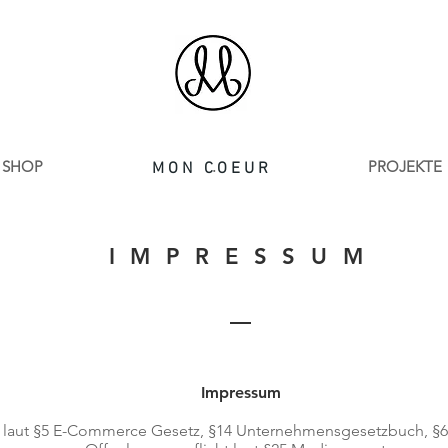
SHOP
.
PROJEKTE
MON COEUR
I M P R E S S U M
Impressum
ht laut §5 E-Commerce Gesetz, §14 Unternehmensgesetzbuch, 