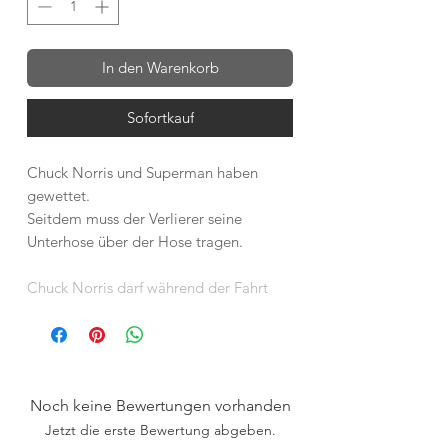
In den Warenkorb
Sofortkauf
Chuck Norris und Superman haben
gewettet.
Seitdem muss der Verlierer seine
Unterhose über der Hose tragen.
Chuck Norris darf während der Fahrt
mit dem Busfahrer sprechen.
Chuck Norris isst sein Knoppers schon
um neun Uhr morgens in Deutschland.
Chuck Norris benutzt keine
Augentropfen. Er benutzt Tabasco.
Noch keine Bewertungen vorhanden
Chuck Norris braucht keinen
Jetzt die erste Bewertung abgeben.